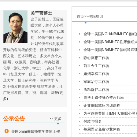
关于曹博士
首页>>催眠培训
曹子策博士，国际催
眠大师，超个人心理
学家，生于60年代末
全球一美国NGH/NB/IMHTC
期，经历中国社会从
全球一美国NB/IMHTC临床催
计划经济年代到改革
开放的各阶段的变迁，精通百科和中
全球一美国NB/IMHTC催眠导师
西文化，艺术和历史，多次举办个人
静心冥想工作坊
画 展、收藏展、音响展，举办社团，
前世今生工作坊
化学（浙江大学，学士），高分子材
婚姻幸福工作坊
料（复旦大学，硕士），物理学（复
旦大学，博士研究生）等科学学历，
家庭治疗工作坊
对于物质世界基本规 律非常通晓，且
酒精辟谷工作坊
广泛涉及佛、道、密、瑜珈、基督
(更
曹博士嫡传身心整合师班
多)
企业催眠减压内训课程
为何选择曹博士IMHTC催眠心灵
公示公告
>> 更多
付款与报名
每周固定免费沙龙体验
美国omni催眠师重学曹博士催