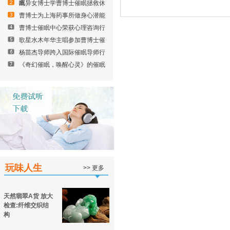
眠
离异女博士学曹博士催眠拯救休
曹博士为上海药事所做身心潜能
曹博士催眠中心荣获心理咨询行
歌星水木年华主唱参加曹博士催
杨苗杰导师跨入国际催眠导师行
《奇幻催眠，唤醒心灵》的催眠
玩味人生
>> 更多
天然翡翠A货 放大
检查:纤维交织结
构