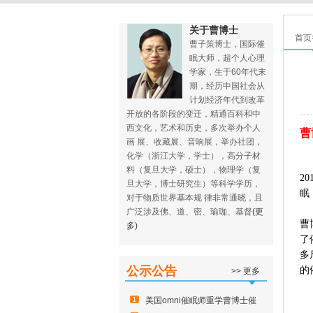
关于曹博士
首页
曹子策博士，国际催
眠大师，超个人心理
学家，生于60年代末
期，经历中国社会从
计划经济年代到改革
开放的各阶段的变迁，精通百科和中
西文化，艺术和历史，多次举办个人
曹
画 展、收藏展、音响展，举办社团，
化学（浙江大学，学士），高分子材
料（复旦大学，硕士），物理学（复
2
旦大学，博士研究生）等科学学历，
眠
对于物质世界基本规 律非常通晓，且
广泛涉及佛、道、密、瑜珈、基督
(更
曹
多)
了
多
公示公告
的
>> 更多
美国omni催眠师重学曹博士催