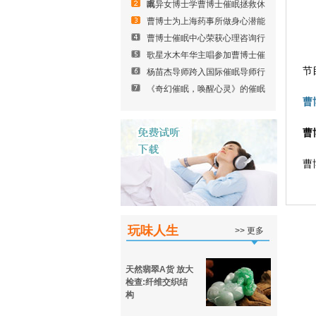
眠
离异女博士学曹博士催眠拯救休
曹博士为上海药事所做身心潜能
曹博士催眠中心荣获心理咨询行
歌星水木年华主唱参加曹博士催
节
杨苗杰导师跨入国际催眠导师行
《奇幻催眠，唤醒心灵》的催眠
曹博
曹
曹
玩味人生
>> 更多
天然翡翠A货 放大
检查:纤维交织结
构