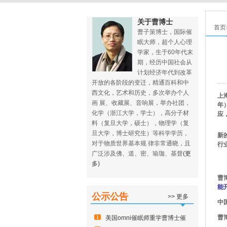
关于曹博士
首页
曹子策博士，国际催
眠大师，超个人心理
学家，生于60年代末
期，经历中国社会从
计划经济年代到改革
开放的各阶段的变迁，精通百科和中
西文化，艺术和历史，多次举办个人
上
画 展、收藏展、音响展，举办社团，
年
化学（浙江大学，学士），高分子材
应
料（复旦大学，硕士），物理学（复
旦大学，博士研究生）等科学学历，
新
对于物质世界基本规 律非常通晓，且
行
广泛涉及佛、道、密、瑜珈、基督
(更
多)
曹
能
公示公告
>> 更多
中
曹博
美国omni催眠师重学曹博士催