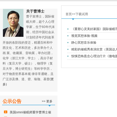
关于曹博士
首页>>下载试用
曹子策博士，国际催
眠大师，超个人心理
学家，生于60年代末
《重塑心灵美好家园》国际催眠
期，经历中国社会从
视觉冥想体验-视频
计划经济年代到改革
开放的各阶段的变迁，精通百科和中
静心冥想音乐体验
西文化，艺术和历史，多次举办个人
精彩的催眠秀表演欣赏（英国达
画 展、收藏展、音响展，举办社团，
惊悚恐怖悬念心理治疗片《微电影
化学（浙江大学，学士），高分子材
料（复旦大学，硕士），物理学（复
旦大学，博士研究生）等科学学历，
对于物质世界基本规 律非常通晓，且
广泛涉及佛、道、密、瑜珈、基督
(更
多)
公示公告
>> 更多
美国omni催眠师重学曹博士催