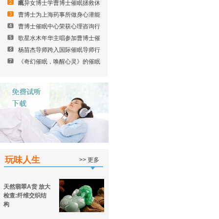
眠
离异女博士学曹博士催眠拯救休
曹博士为上海药事所做身心潜能
曹博士催眠中心荣获心理咨询行
歌星水木年华主唱参加曹博士催
杨苗杰导师跨入国际催眠导师行
《奇幻催眠，唤醒心灵》的催眠
玩味人生
>> 更多
天然翡翠A货 放大
检查:纤维交织结
构