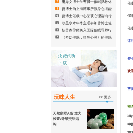
眠
离异女博士学曹博士催眠拯救休
催
曹博士为上海药事所做身心潜能
催
曹博士催眠中心荣获心理咨询行
歌星水木年华主唱参加曹博士催
催
杨苗杰导师跨入国际催眠导师行
《奇幻催眠，唤醒心灵》的催眠
课
整
欢
曹
玩味人生
>> 更多
推
天然翡翠A货 放大
htt
检查:纤维交织结
构
中