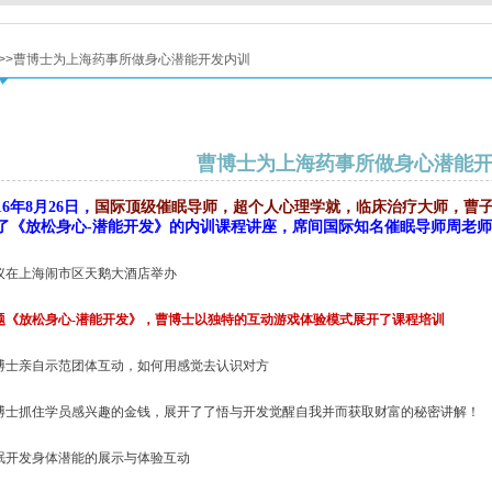
>>曹博士为上海药事所做身心潜能开发内训
曹博士为上海药事所做身心潜能
16
年8月26日，
国际顶级催眠导师，超个人心理学就，临床治疗大师，曹
了《放松身心-潜能开发》的内训课程讲座，席间国际知名催眠导师周老
议在上海闹市区天鹅大酒店举办
题《放松身心-潜能开发》，曹博士以独特的互动游戏体验模式展开了课程培训
博士亲自示范团体互动，如何用感觉去认识对方
博士抓住学员感兴趣的金钱，展开了了悟与开发觉醒自我并而获取财富的秘密讲解！
眠开发身体潜能的展示与体验互动