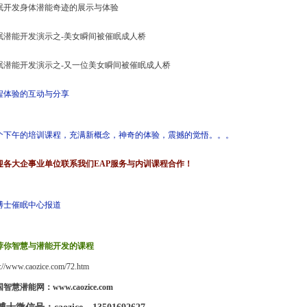
眠开发身体潜能奇迹的展示与体验
眠潜能开发演示之-美女瞬间被催眠成人桥
眠潜能开发演示之-又一位美女瞬间被催眠成人桥
程体验的互动与分享
个下午的培训课程，充满新概念，神奇的体验，震撼的觉悟。。。
迎各大企事业单位联系我们EAP服务与内训课程合作！
博士催眠中心报道
荐你智慧与潜能开发的课
程
p://www.caozice.com/72.htm
国智慧潜能网：
www.caozice.com