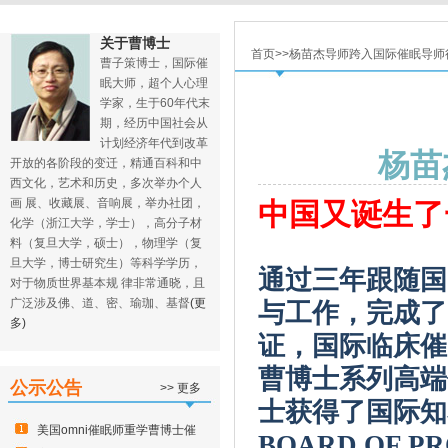
关于曹博士
首页>>杨苗杰导师跨入国际催眠导师
曹子策博士，国际催
眠大师，超个人心理
学家，生于60年代末
期，经历中国社会从
计划经济年代到改革
杨苗
开放的各阶段的变迁，精通百科和中
西文化，艺术和历史，多次举办个人
画 展、收藏展、音响展，举办社团，
中国又诞生了
化学（浙江大学，学士），高分子材
料（复旦大学，硕士），物理学（复
旦大学，博士研究生）等科学学历，
通过三年跟随国
对于物质世界基本规 律非常通晓，且
广泛涉及佛、道、密、瑜珈、基督
(更
与工作，完成了
多)
证，国际临床催
曹博士系列高端
公示公告
>> 更多
士获得了国际知
美国omni催眠师重学曹博士催
BOARD OF P