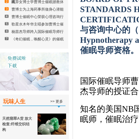
眠
离异女博士学曹博士催眠拯救休
STANDARDS H
曹博士为上海药事所做身心潜能
曹博士催眠中心荣获心理咨询行
CERTIFIC
歌星水木年华主唱参加曹博士催
与咨询中心的（
杨苗杰导师跨入国际催眠导师行
Hypnotherap
《奇幻催眠，唤醒心灵》的催眠
催眠导师资格。
国际催眠导师曹
杰导师的授证合
玩味人生
>> 更多
知名的美国NB
眠师，催眠治疗
天然翡翠A货 放大
检查:纤维交织结
构